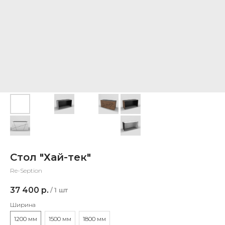
Стол "Хай-тек"
Re-Seption
37 400
р.
/
1 шт
Ширина
1200 мм
1500 мм
1800 мм