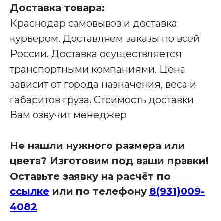
Доставка товара:
Краснодар самовывоз и доставка
Производство мебели для бизнеса
курьером. Доставляем заказы по всей
России. Доставка осуществляется
Наши адреса:
транспортными компаниями. Цена
зависит от города назначения, веса и
Офис в Краснодаре:
габаритов груза. Стоимость доставки
г. Краснодар, улица Шоссе Нефтяников, д. 28,
ТЦ Ньютон, 2 этаж, кабинет 42
Вам озвучит менеджер
Связаться с нами:
8 (931)-009-4082
Не нашли нужного размера или
info@re-
seption.com
цвета? Изготовим под ваши правки!
Оставьте заявку на расчёт по
Заказать звонок
ссылке
или по телефону
8(931)009-
4082
Яндекс Карты
Яндекс Карты — транспорт, навигация, поиск мест