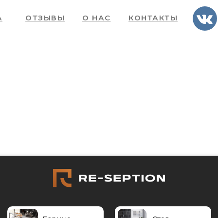
естабильной ситуацией просьба уточнять акту
А
ОТЗЫВЫ
О НАС
КОНТАКТЫ