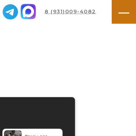
—
альные цены у менеджеров компании.
8 (931)009-4082