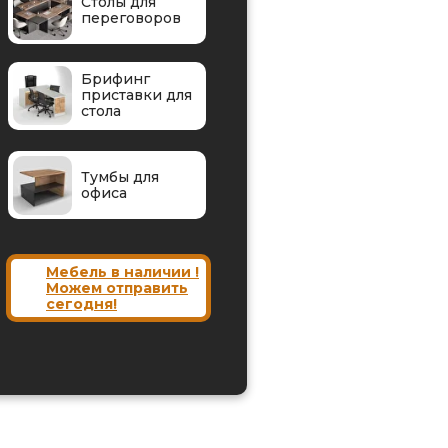
Столы для
переговоров
Брифинг
приставки для
стола
Тумбы для
офиса
Мебель в наличии !
Можем отправить
сегодня!