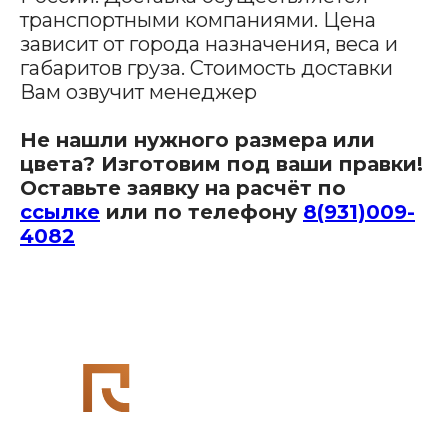
транспортными компаниями. Цена
зависит от города назначения, веса и
Производство мебели для бизнеса
габаритов груза. Стоимость доставки
Вам озвучит менеджер
Наши адреса:
Не нашли нужного размера или
цвета? Изготовим под ваши правки!
Оставьте заявку на расчёт по
Офис в Краснодаре:
г. Краснодар, улица Шоссе Нефтяников, д. 28,
ссылке
или по телефону
8(931)009-
ТЦ Ньютон, 2 этаж, кабинет 42
4082
Связаться с нами:
8 (931)-009-4082
info@re-
seption.com
Заказать звонок
Яндекс Карты
Яндекс Карты — транспорт, навигация, поиск мест