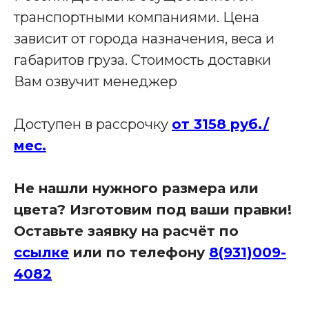
транспортными компаниями. Цена
зависит от города назначения, веса и
Производство мебели для бизнеса
габаритов груза. Стоимость доставки
Наши адреса:
Вам озвучит менеджер
Офис в Краснодаре:
Доступен в рассрочку
от 3158 руб./
г. Краснодар, улица Шоссе Нефтяников, д. 28,
ТЦ Ньютон, 2 этаж, кабинет 42
мес.
Связаться с нами:
8 (931)-009-4082
Не нашли нужного размера или
info@re-
seption.com
цвета? Изготовим под ваши правки!
Оставьте заявку на расчёт по
Заказать звонок
ссылке
или по телефону
8(931)009-
4082
Яндекс Карты
Яндекс Карты — транспорт, навигация, поиск мест