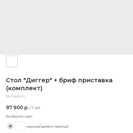
Стол "Диггер" + бриф приставка
(комплект)
Re-Seption
97 900
р.
/
1 шт
Выберите цвет:
черный/цемент светлый