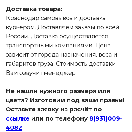
Доставка товара:
Краснодар самовывоз и доставка
Производство мебели для бизнеса
курьером. Доставляем заказы по всей
Наши адреса:
России. Доставка осуществляется
транспортными компаниями. Цена
зависит от города назначения, веса и
Офис в Краснодаре:
габаритов груза. Стоимость доставки
г. Краснодар, улица Шоссе Нефтяников, д. 28,
ТЦ Ньютон, 2 этаж, кабинет 42
Вам озвучит менеджер
Связаться с нами:
8 (931)-009-4082
info@re-
Не нашли нужного размера или
seption.com
цвета? Изготовим под ваши правки!
Заказать звонок
Оставьте заявку на расчёт по
ссылке
или по телефону
8(931)009-
4082
Яндекс Карты
Яндекс Карты — транспорт, навигация, поиск мест