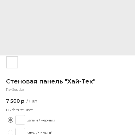
Стеновая панель "Хай-Тек"
Re-Seption
7 500
р.
/
1 шт
Выберите цвет:
Белый / Чёрный
Клён / Чёрный