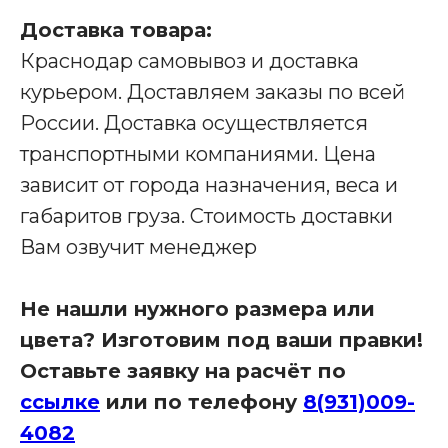
Доставка товара:
Краснодар самовывоз и доставка
Производство мебели для бизнеса
курьером. Доставляем заказы по всей
Наши адреса:
России. Доставка осуществляется
транспортными компаниями. Цена
зависит от города назначения, веса и
Офис в Краснодаре:
габаритов груза. Стоимость доставки
г. Краснодар, улица Шоссе Нефтяников, д. 28,
ТЦ Ньютон, 2 этаж, кабинет 42
Вам озвучит менеджер
Связаться с нами:
8 (931)-009-4082
info@re-
Не нашли нужного размера или
seption.com
цвета? Изготовим под ваши правки!
Заказать звонок
Оставьте заявку на расчёт по
ссылке
или по телефону
8(931)009-
4082
Яндекс Карты
Яндекс Карты — транспорт, навигация, поиск мест