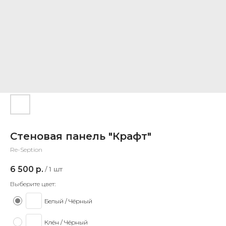
Стеновая панель "Крафт"
Re-Seption
6 500
р.
/
1 шт
Выберите цвет:
Белый / Чёрный
Клён / Чёрный