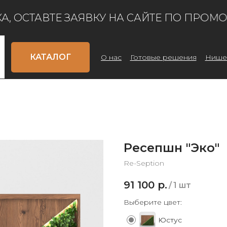
 ОСТАВТЕ ЗАЯВКУ НА САЙТЕ ПО ПРОМОКО
КАТАЛОГ
О нас
Готовые решения
Нише
Ресепшн "Эко"
Re-Seption
91 100
р.
/
1 шт
Выберите цвет:
Юстус