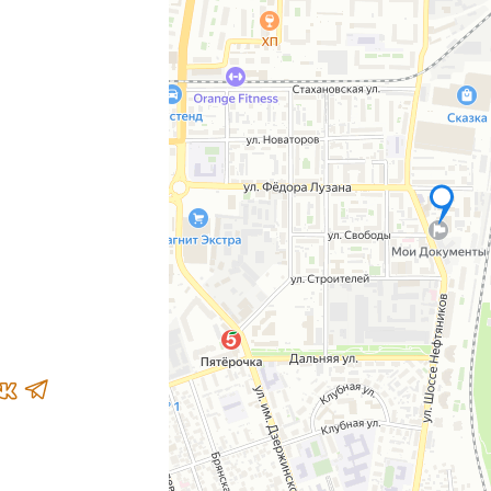
для бизнеса
е
он, 2