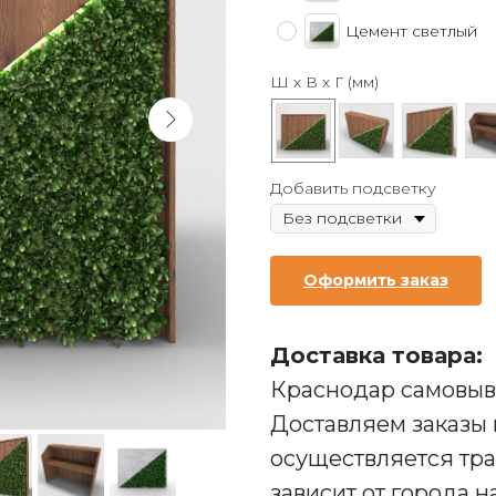
Цемент светлый
Ш х В х Г (мм)
Добавить подсветку
Оформить заказ
Доставка товара:
Краснодар самовыво
Доставляем заказы 
осуществляется тр
зависит от города н