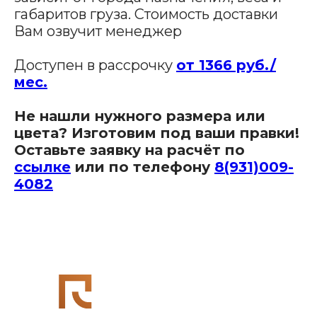
габаритов груза. Стоимость доставки
Вам озвучит менеджер
Производство мебели для бизнеса
Доступен в рассрочку
от 1366 руб./
мес.
Наши адреса:
Не нашли нужного размера или
цвета? Изготовим под ваши правки!
Офис в Краснодаре:
Оставьте заявку на расчёт по
г. Краснодар, улица Шоссе Нефтяников, д. 28,
ТЦ Ньютон, 2 этаж, кабинет 42
ссылке
или по телефону
8(931)009-
Связаться с нами:
4082
8 (931)-009-4082
info@re-
seption.com
Заказать звонок
Яндекс Карты
Яндекс Карты — транспорт, навигация, поиск мест