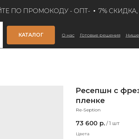
ТЕ ПО ПРОМОКОДУ - ОПТ-
7% СКИДКА, О
КАТАЛОГ
О нас
Готовые решения
Нише
Ресепшн с фре
пленке
Re-Seption
73 600
р.
/
1 шт
Цвета