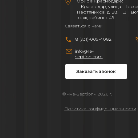
Офис в Краснодаре:
г. Краснодар, улица Шосс
Нефтяников, д. 28, ТЦ Ньют
этаж, кабинет 49
Связаться с нами:
8 (931)-009-4082
info@re-
seption.com
Заказать звонок
© «Re-Seption», 2026 г.
Политика конфиденциальности