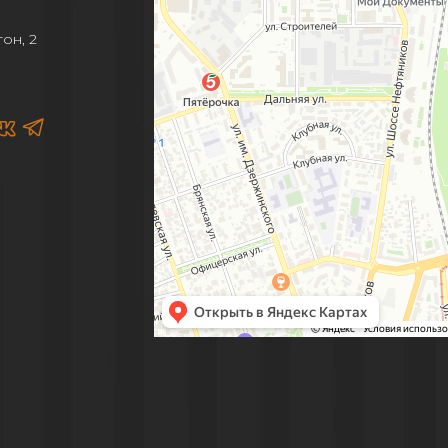
е
он, 2