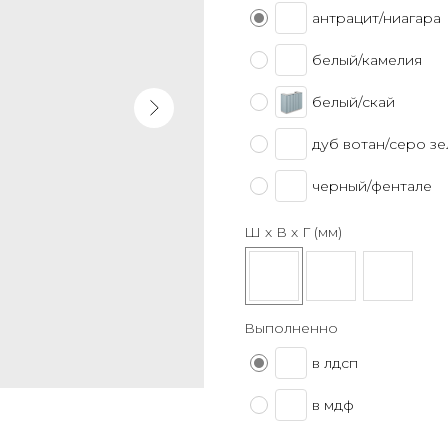
антрацит/ниагара
белый/камелия
белый/скай
дуб вотан/серо з
черный/фентале
Ш х В х Г (мм)
Выполненно
в лдсп
в мдф