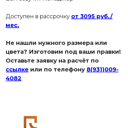
Наши адреса:
Доступен в рассрочку
от 3095 руб./
мес.
Офис в Краснодаре:
г. Краснодар, улица Шоссе Нефтяников, д. 28,
ТЦ Ньютон, 2 этаж, кабинет 42
Связаться с нами:
Не нашли нужного размера или
8 (931)-009-4082
цвета? Изготовим под ваши правки!
info@re-
seption.com
Оставьте заявку на расчёт по
ссылке
или по телефону
8(931)009-
Заказать звонок
4082
Яндекс Карты
Яндекс Карты — транспорт, навигация, поиск мест