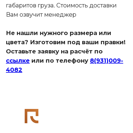
габаритов груза. Стоимость доставки
Вам озвучит менеджер
Офис в Краснодаре:
г. Краснодар, улица Шоссе Нефтяников, д. 28,
ТЦ Ньютон, 2 этаж, кабинет 42
Не нашли нужного размера или
Связаться с нами:
8 (931)-009-4082
цвета? Изготовим под ваши правки!
info@re-
Оставьте заявку на расчёт по
seption.com
ссылке
или по телефону
8(931)009-
Заказать звонок
4082
Яндекс Карты
Яндекс Карты — транспорт, навигация, поиск мест