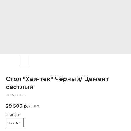
Стол "Хай-тек" Чёрный/ Цемент
светлый
Re-Seption
29 500
р.
/
1 шт
Ширина
1500 мм