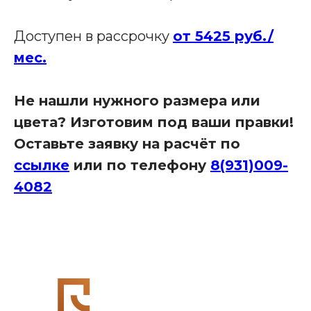
Доступен в рассрочку
от 5425 руб./
мес.
Офис в Краснодаре:
г. Краснодар, улица Шоссе Нефтяников, д. 28,
ТЦ Ньютон, 2 этаж, кабинет 42
Связаться с нами:
Не нашли нужного размера или
8 (931)-009-4082
цвета? Изготовим под ваши правки!
info@re-
seption.com
Оставьте заявку на расчёт по
ссылке
или по телефону
8(931)009-
Заказать звонок
4082
Яндекс Карты
Яндекс Карты — транспорт, навигация, поиск мест