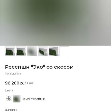
Ресепшн "Эко" со скосом
Re-Seption
96 200
р.
/
1 шт
Цвета
Цемент светлый
Ширина