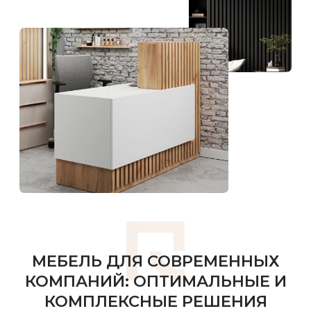
Вы можете заказать у нас мебель с
любой точки России и мы доставим
вам ваш заказ к указанной дате
Работаем быстро,
в сжатые сроки
Так как у нас собственное
производство, мы не тратим время на
доставку материалов, а все
производим очень быстро.
Качественные
материалы
В работе мы используем материалы
только проверенных поставщиков,
которые проверенны многолетним
сотрудничеством