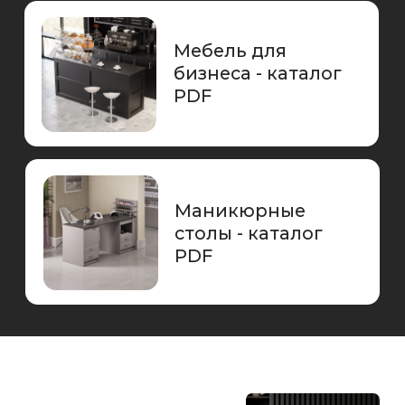
Каждый элемент мебели от Re-Seption
проходит строгий контроль качества,
чтобы соответствовать высоким стандартам
и удовлетворять требования самых
взыскательных клиентов. Мы стремимся
сделать ваш офис функциональным и
комфортным, повышая его престиж.
Re-Seption — это сочетание стиля,
практичности и оперативности.
Оптимальные и комплексные решения.
Собственное
производство
Производим мебель на своем заводе
по европейским стандартам. Так вы
получаете качественную мебель как
из Европы, при этом в разы быстрее
Доставка по
всей России