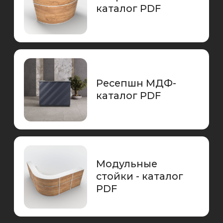
МЕБЕЛЬ ДЛЯ СОВРЕМЕННЫХ
КОМПАНИЙ: ОПТИМАЛЬНЫЕ И
КОМПЛЕКСНЫЕ РЕШЕНИЯ
Компания Re-Seption специализируется на
изготовлении высококачественной мебели
для бизнеса. Мы ориентируемся на
потребности современных компаний,
предлагая элегантный дизайн и
надежность.
Наше основное преимущество — скорость.
Мы понимаем, насколько важно для вас
оперативно обустроить рабочее
пространство и зону ресепшн, поэтому
обеспечиваем сборку и отправку заказа в
течение 1-3 дней. Быстрая отправка по всей
России позволяет вам получить заказ в
кратчайшие сроки, независимо от вашего
местоположения.